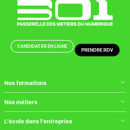
CANDIDATER EN LIGNE
PRENDRE RDV
Nos formations
Nos formations en Marketing Digital
Nos métiers
Nos formations en Gestion de projet
Expert Webmarketing
L'école dans l'entreprise