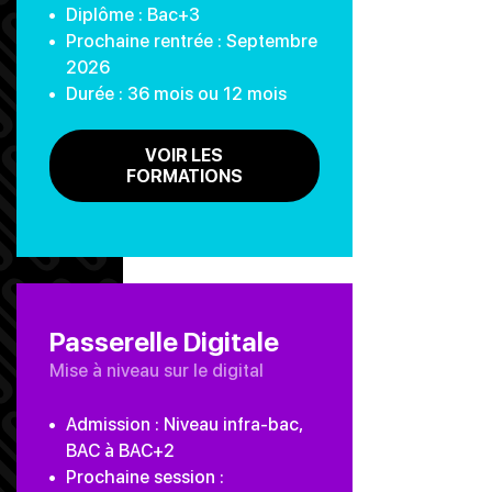
Diplôme : Bac+3
Prochaine rentrée : Septembre
2026
Durée : 36 mois ou 12 mois
VOIR LES
FORMATIONS
Passerelle Digitale
Mise à niveau sur le digital
Admission : Niveau infra-bac,
BAC à BAC+2
Prochaine session :