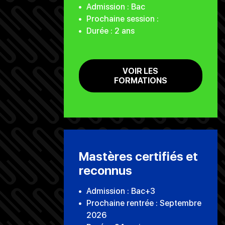
Admission : Bac
Prochaine session :
Durée : 2 ans
VOIR LES
FORMATIONS
Mastères certifiés et
reconnus
Admission : Bac+3
Prochaine rentrée : Septembre
2026