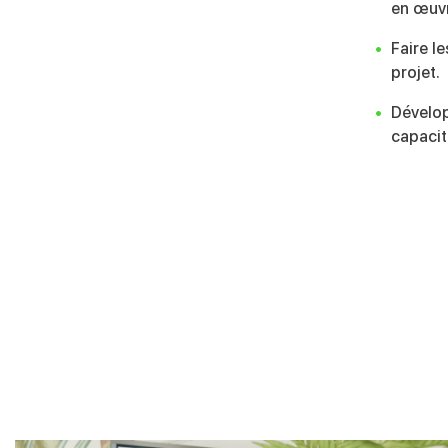
en œuvr
Faire l
projet.
Dévelo
capacité