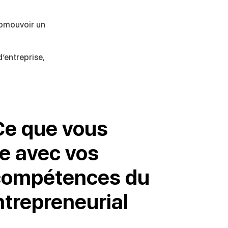
romouvoir un
’entreprise,
 Ce que vous
re avec vos
 compétences du
trepreneurial