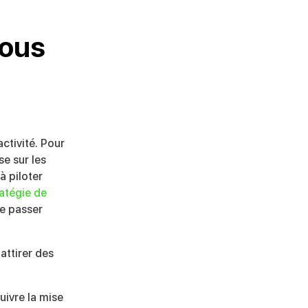
vous
ctivité. Pour
se sur les
à piloter
ratégie de
de passer
attirer des
suivre la mise