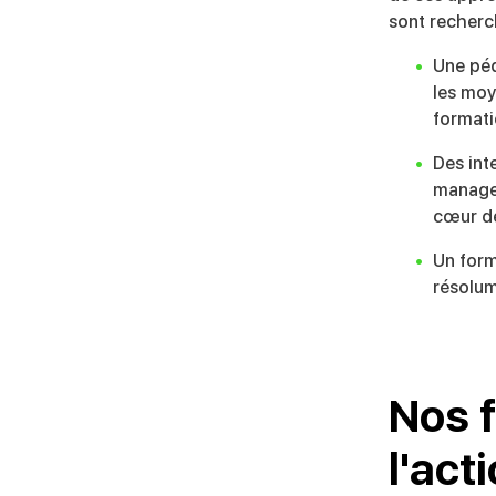
sont recherc
Une péd
les moye
formati
Des int
managem
cœur de
Un form
résolum
Nos 
l'act