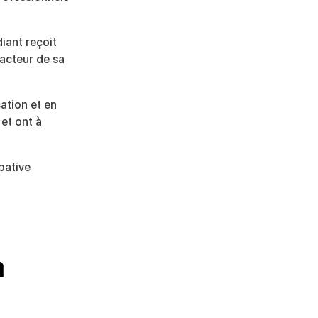
iant reçoit
 acteur de sa
ation et en
 et ont à
pative
à