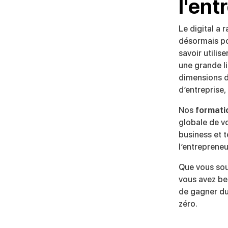
l'ent
Le digital a 
désormais po
savoir utilis
une grande li
dimensions d’
d’entreprise,
Nos
formati
globale de v
business et t
l’entrepreneu
Que vous sou
vous avez be
de gagner du
zéro.