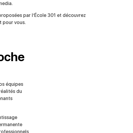
media.
 proposées par l’École 301 et découvrez
it pour vous.
roche
Nos équipes
éalités du
enants
ntissage
permanente
rofessionnels