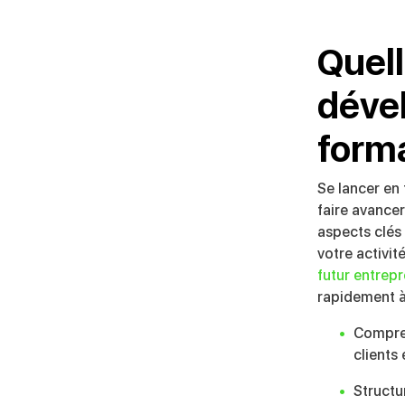
Quel
déve
form
Se lancer en
faire avancer
aspects clés 
votre activit
futur entrep
rapidement à 
Compren
clients
Structur