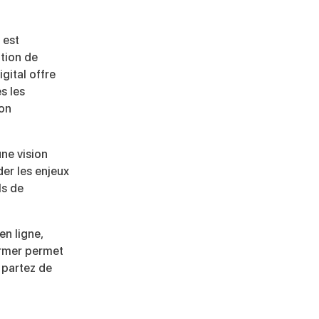
 est
ition de
igital offre
s les
ion
ne vision
er les enjeux
ls de
en ligne,
ormer permet
 partez de