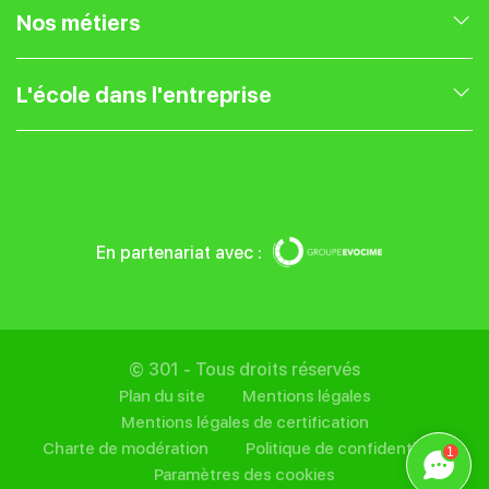
Nos formations en Marketing Digital
Nos métiers
Nos formations en Gestion de projet
Expert Webmarketing
L'école dans l'entreprise
Nos formations en Entrepreneuriat
Chef de projet web
Présentation
Nos formations UX UI
Community Manager
Blog
En partenariat avec :
Nos formations SEO
Traffic Manager
Entreprise
Nos formations IA
Référenceur SEO
Financer sa formation
© 301 - Tous droits réservés
Plan du site
Mentions légales
Rédacteur Web
Mentions légales de certification
Charte de modération
Politique de confidentialité
1
Paramètres des cookies
Web Analyst