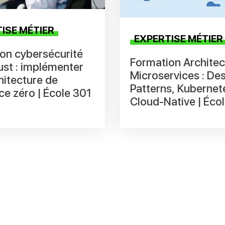
ISE MÉTIER
EXPERTISE MÉTIER
on cybersécurité
Formation Architec
ust : implémenter
Microservices : De
hitecture de
Patterns, Kubernet
ce zéro | École 301
Cloud-Native | Éco