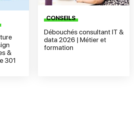
CONSEILS
Débouchés consultant IT &
ture
data 2026 | Métier et
sign
formation
es &
le 301