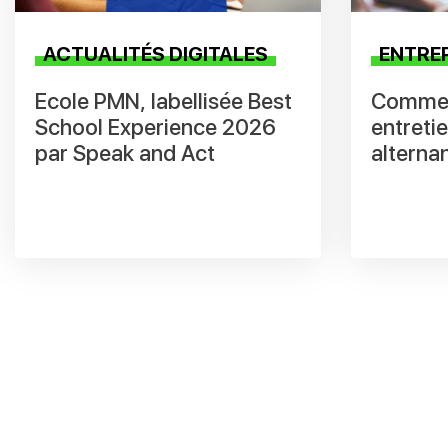
ACTUALITÉS DIGITALES
ENTRE
Ecole PMN, labellisée Best
Commen
School Experience 2026
entreti
par Speak and Act
alterna