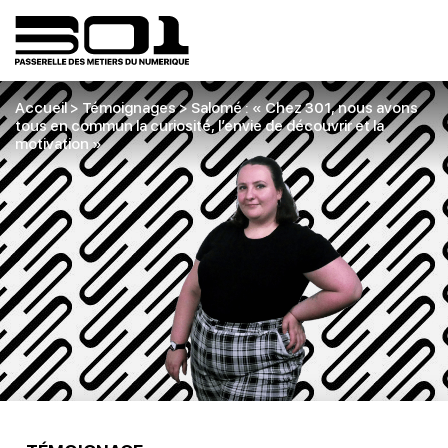
Accueil
>
Témoignages
>
Salomé : « Chez 301, nous avons
tous en commun la curiosité, l’envie de découvrir et la
motivation »