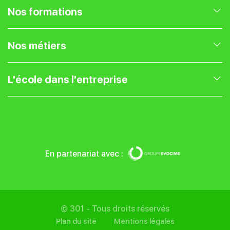
Nos formations
Nos formations en Marketing Digital
Nos métiers
Nos formations en Gestion de projet
Expert Webmarketing
L'école dans l'entreprise
Nos formations en Entrepreneuriat
Chef de projet web
Présentation
Nos formations UX UI
Community Manager
Blog
En partenariat avec :
Nos formations SEO
Traffic Manager
Entreprise
Nos formations IA
Référenceur SEO
Financer sa formation
© 301 - Tous droits réservés
Plan du site
Mentions légales