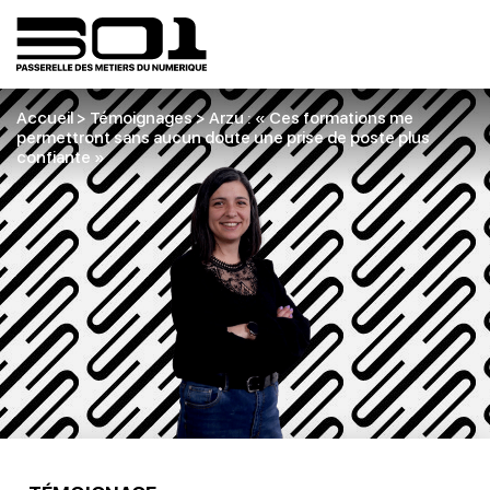
Accueil
>
Témoignages
>
Arzu : « Ces formations me
permettront sans aucun doute une prise de poste plus
confiante »