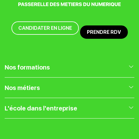
CANDIDATER EN LIGNE
PRENDRE RDV
Nos formations
Nos formations en Marketing Digital
Nos métiers
Nos formations en Gestion de projet
Expert Webmarketing
L'école dans l'entreprise
Nos formations en Entrepreneuriat
Chef de projet web
Présentation