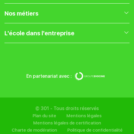
Nos formations en Marketing Digital
Nos métiers
Nos formations en Gestion de projet
Expert Webmarketing
L'école dans l'entreprise
Nos formations en Entrepreneuriat
Chef de projet web
Présentation
Nos formations UX UI
Community Manager
Blog
En partenariat avec :
Nos formations SEO
Traffic Manager
Entreprise
Nos formations IA
Référenceur SEO
Financer sa formation
© 301 - Tous droits réservés
Plan du site
Mentions légales
Rédacteur Web
Mentions légales de certification
Charte de modération
Politique de confidentialité