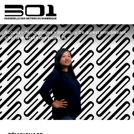
Accueil
>
Témoignages
>
Sophie : « Ce qui est enrichissant,
c’est la diversité des parcours »