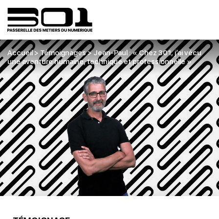
Accueil
>
Témoignages
>
Jean-Paul : « Chez 301, j’ai vécu
une aventure humaine, technique et professionnelle »