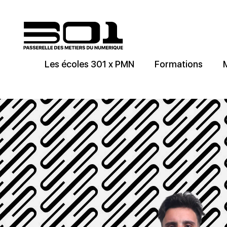
Les écoles 301 x PMN
Formations