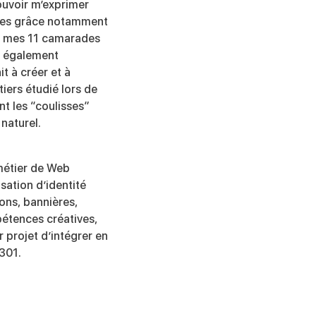
uvoir m’exprimer
ales grâce notamment
 à mes 11 camarades
s également
t à créer et à
tiers étudié lors de
t les “coulisses”
naturel.
 métier de Web
isation d’identité
ions, bannières,
pétences créatives,
r projet d’intégrer en
301.