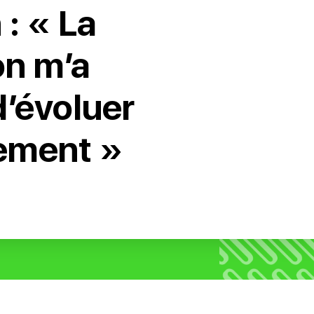
: « La
on m’a
d’évoluer
ement »