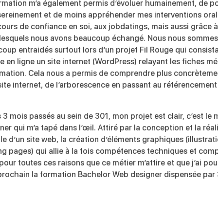
rmation m’a également permis d’évoluer humainement, de po
sereinement et de moins appréhender mes interventions or
cours de confiance en soi, aux jobdatings, mais aussi grâce
 lesquels nous avons beaucoup échangé. Nous nous somme
oup entraidés surtout lors d’un projet Fil Rouge qui consistai
e en ligne un site internet (WordPress) relayant les fiches mé
rmation. Cela nous a permis de comprendre plus concrètemen
site internet, de l’arborescence en passant au référencement 
 3 mois passés au sein de 301, mon projet est clair, c’est le
ner qui m’a tapé dans l’œil. Attiré par la conception et la réal
lle d’un site web, la création d’éléments graphiques (illustrat
ng pages) qui allie à la fois compétences techniques et com
 pour toutes ces raisons que ce métier m’attire et que j’ai pou
 prochain la formation Bachelor Web designer dispensée par 