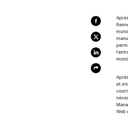
Après
Renne
monde
manut
perme
l’ent
monde
Après
et in
court
néces
Manag
Web d