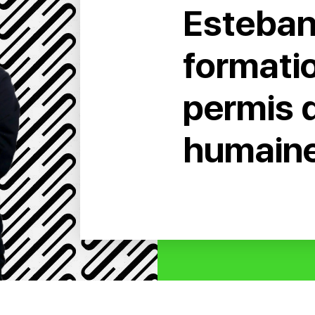
Esteban 
formati
permis 
humain