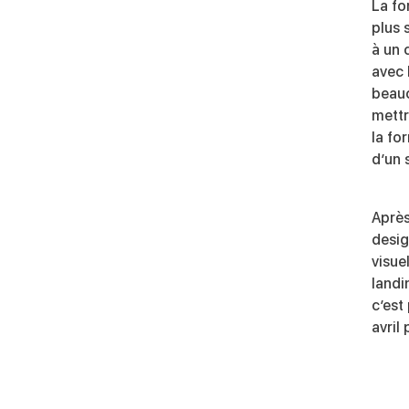
La fo
plus 
à un 
avec
beauc
mettr
la fo
d’un 
Après
desig
visue
landi
c’est
avril