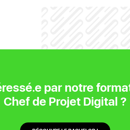
éressé.e par notre forma
Chef de Projet Digital ?