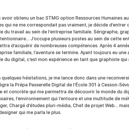
 avoir obtenu un bac STMG option Ressources Humaines au
s qui ne me correspondait pas vraiment, je décide d’entrer 
 du travail au sein de l’entreprise familiale. Sérigraphe, gra
entionnaire… J’occupe plusieurs postes au sein de cette ent
ttra d’acquérir de nombreuses compétences. Après 4 anné
reprise familiale, l’aventure se termine. Ayant toujours eu une 
 du digital, c’est mon expérience en tant que graphiste qu
 quelques hésitations, je me lance donc dans une reconvers
tègre la Prépa Passerelle Digital de l’École 301 à Cesson-Sév
e et concrète qui me permettra de découvrir le monde du digi
saires, l’environnement qui l’entoure et une multitude de mét
er, Chargé d’études pluri-média, Chef de projet Web… mais 
esigner qui me parla le plus.