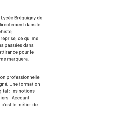
 Lycée Bréquigny de
directement dans le
phiste,
reprise, ce qui me
es passées dans
attirance pour le
i me marquera.
ion professionnelle
igné. Une formation
tal : les notions
iers : Account
c’est le métier de