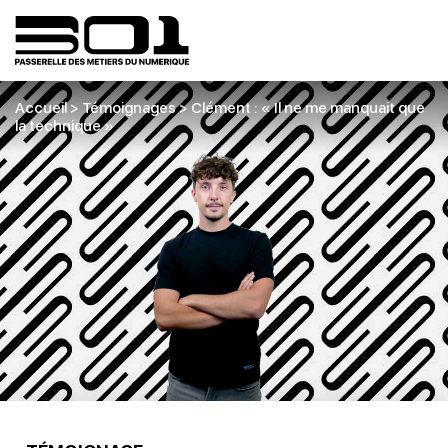
Accueil
>
Témoignages
>
Clément : « Il ne me manquait que
la technique »