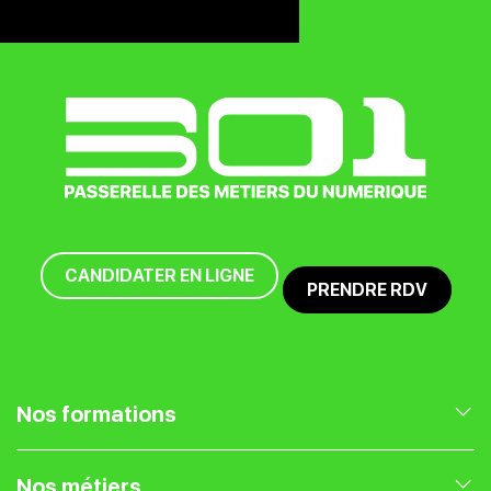
CANDIDATER EN LIGNE
PRENDRE RDV
Nos formations
Nos formations en Marketing Digital
Nos métiers