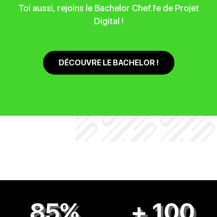
Toi aussi, rejoins le Bachelor Chef.fe de Projet
Digital !
DÉCOUVRE LE BACHELOR !
85%
+ 100