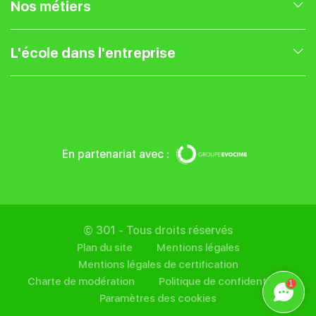
Nos formations en Marketing Digital
Nos métiers
Nos formations en Gestion de projet
Expert Webmarketing
L'école dans l'entreprise
Nos formations en Entrepreneuriat
Chef de projet web
Présentation
Nos formations UX UI
Community Manager
Blog
En partenariat avec :
Nos formations SEO
Traffic Manager
Entreprise
Nos formations IA
Référenceur SEO
Financer sa formation
© 301 - Tous droits réservés
Plan du site
Mentions légales
Rédacteur Web
Mentions légales de certification
Charte de modération
Politique de confidentialité
1
Paramètres des cookies
Web Analyst