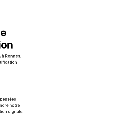
ce
ion
A à Rennes
,
ification
ispensées
indre notre
on digitale.