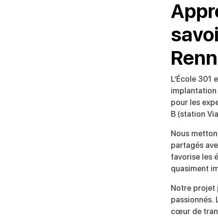
Appre
savoi
Renn
L’École 301 
implantation
pour les exp
B (station Vi
Nous mettons
partagés ave
favorise les 
quasiment im
Notre projet 
passionnés. L
cœur de tran