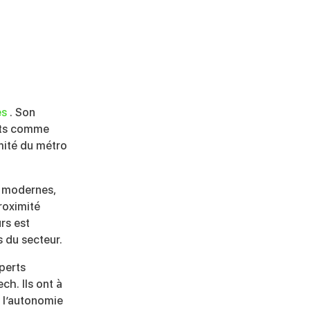
es
. Son
ants comme
mité du métro
x modernes,
roximité
rs est
 du secteur.
perts
ch. Ils ont à
t l’autonomie