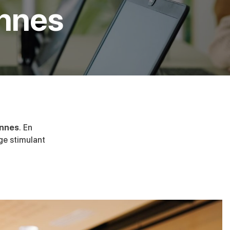
ennes
ennes
. En
ge stimulant