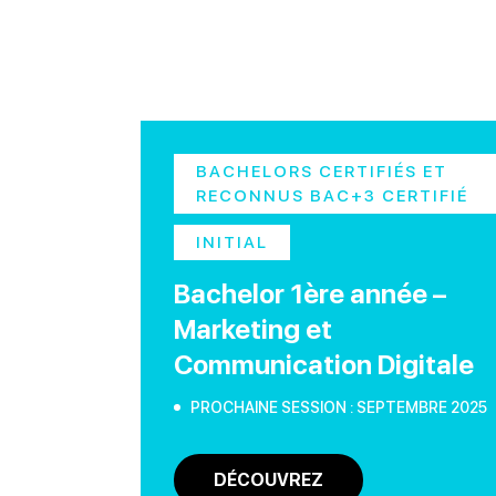
BACHELORS CERTIFIÉS ET
RECONNUS BAC+3 CERTIFIÉ
INITIAL
Bachelor 1ère année –
Marketing et
Communication Digitale
PROCHAINE SESSION : SEPTEMBRE 2025
DÉCOUVREZ