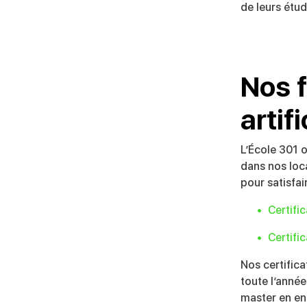
de leurs étud
Nos f
artif
L’École 301 
dans nos loca
pour satisfai
Certifi
Certific
Nos certific
toute l’anné
master en en