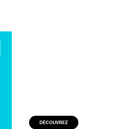
INITIAL
Certificat IA – Niveau
débutant
PROCHAINE SESSION : AVRIL 2025
DÉCOUVREZ