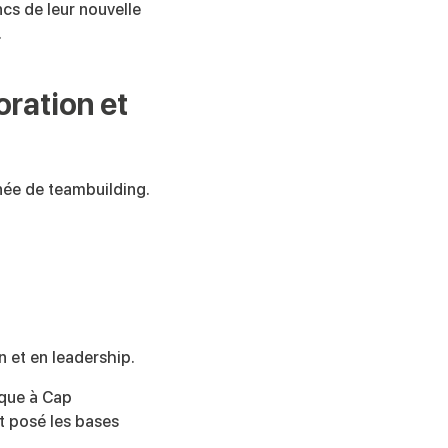
cs de leur nouvelle
.
oration et
née de teambuilding.
 et en leadership.
ique à Cap
t posé les bases