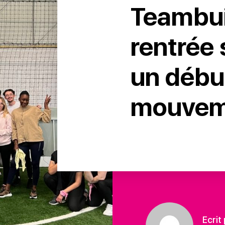
Teambui
rentrée 
un débu
mouvem
Ecrit