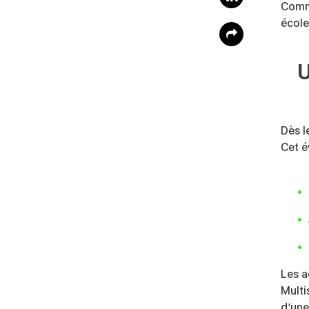
Commu
école
U
Dès l
Cet é
Les a
Multi
d’une