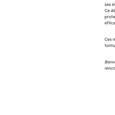
ses é
Ce dé
profe
effic
Ces m
forma
Bienv
rencon