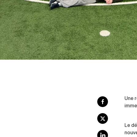
Une r
immer
Le dé
nouve