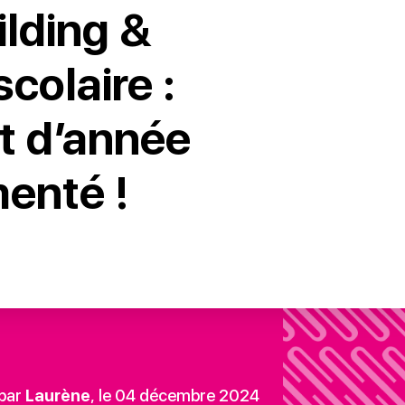
lding &
scolaire :
t d’année
enté !
 par
Laurène
, le 04 décembre 2024