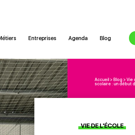
Métiers
Entreprises
Agenda
Blog
Accueil
>
Blog
>
Vie 
scolaire : un début
VIE DE L'ÉCOLE