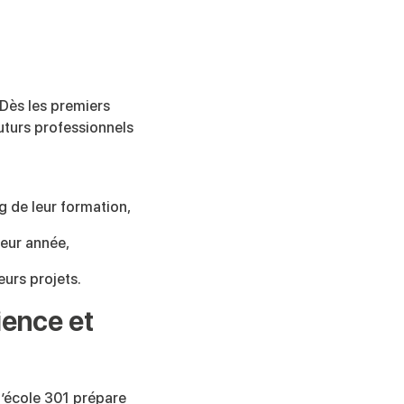
 Dès les premiers
futurs professionnels
ng de leur formation,
leur année,
eurs projets.
ience et
 l’école 301 prépare