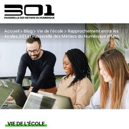
Accueil
>
Blog
>
Vie de l'école
>
Rapprochement entre les
écoles 301 et Passerelle des Métiers du Numérique (PMN)
VIE DE L'ÉCOLE