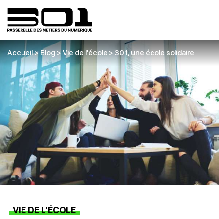
Accueil
>
Blog
>
Vie de l'école
>
301, une école solidaire
VIE DE L'ÉCOLE