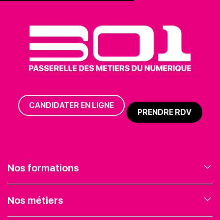
CANDIDATER EN LIGNE
PRENDRE RDV
Nos formations
Nos formations en Marketing Digital
Nos métiers