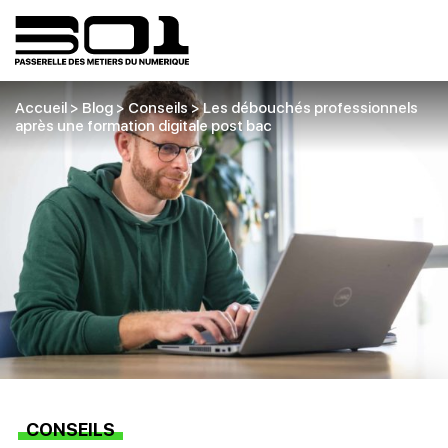
Accueil
>
Blog
>
Conseils
>
Les débouchés professionnels
après une formation digitale post bac
CONSEILS