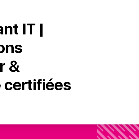
nt IT |
ons
r &
certifiées