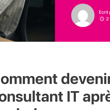
Ecrit
2 
omment deveni
onsultant IT apr