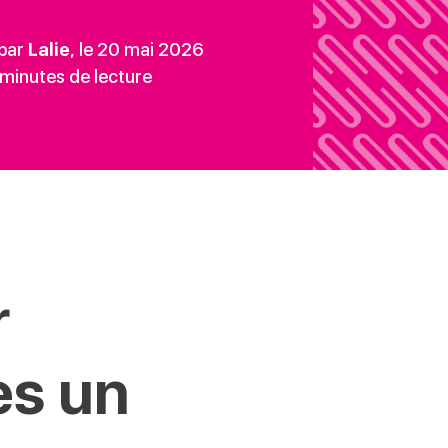
 par
Lalie
, le 20 mai 2026
minutes de lecture
r
ès un