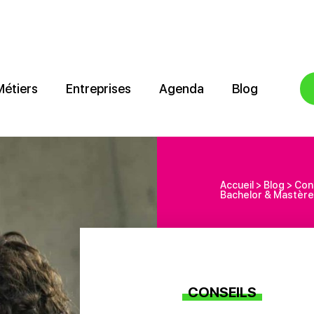
Métiers
Entreprises
Agenda
Blog
Accueil
>
Blog
>
Con
Bachelor & Mastère 
CONSEILS