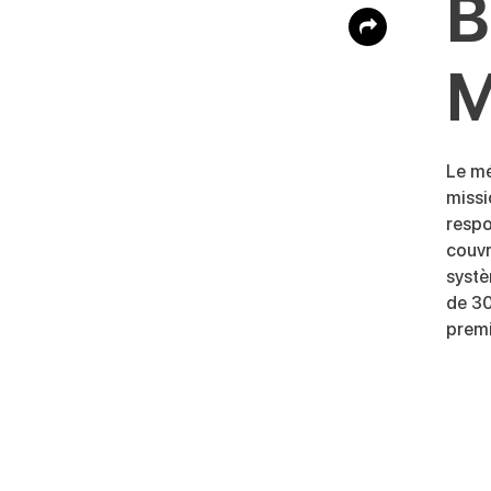
B
M
Le mé
missi
respo
couvr
systè
de 30
premi