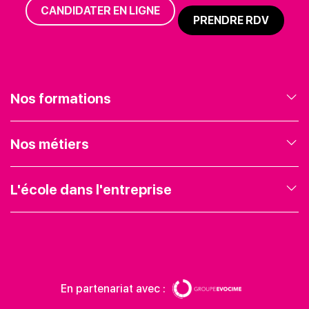
CANDIDATER EN LIGNE
PRENDRE RDV
Nos formations
Nos formations en Marketing Digital
Nos métiers
Nos formations en Gestion de projet
Expert Webmarketing
L'école dans l'entreprise
Nos formations en Entrepreneuriat
Chef de projet web
Présentation
Nos formations UX UI
Community Manager
Blog
En partenariat avec :
Nos formations SEO