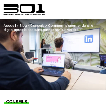
Accueil
>
Blog
>
Conseils
>
Comment s’orienter dans le
digital après le bac sans passer par l’université ?
CONSEILS