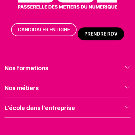
CANDIDATER EN LIGNE
PRENDRE RDV
Nos formations
Nos formations en Marketing Digital
Nos métiers
Nos formations en Gestion de projet
Expert Webmarketing
L'école dans l'entreprise
Nos formations en Entrepreneuriat
Chef de projet web
Présentation