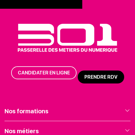
CANDIDATER EN LIGNE
PRENDRE RDV
Nos formations
Nos formations en Marketing Digital
Nos métiers