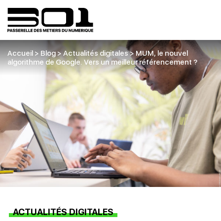
Accueil
>
Blog
>
Actualités digitales
>
MUM, le nouvel
algorithme de Google. Vers un meilleur référencement ?
ACTUALITÉS DIGITALES