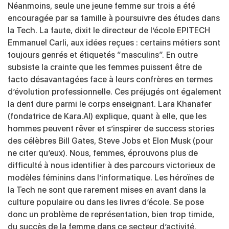
Néanmoins, seule une jeune femme sur trois a été
encouragée par sa famille à poursuivre des études dans
la Tech. La faute, dixit le directeur de l’école EPITECH
Emmanuel Carli, aux idées reçues : certains métiers sont
toujours genrés et étiquetés “masculins”. En outre
subsiste la crainte que les femmes puissent être de
facto désavantagées face à leurs confrères en termes
d’évolution professionnelle. Ces préjugés ont également
la dent dure parmi le corps enseignant.
Lara Khanafer
(fondatrice de
Kara.AI
) explique, quant à elle, que l
es
hommes peuvent rêver et s’inspirer de success stories
des célèbres Bill Gates, Steve Jobs et Elon Musk (pour
ne citer qu’eux). Nous, femmes, éprouvons plus de
difficulté à nous identifier à des parcours victorieux de
modèles féminins dans l’informatique. Les héroïnes de
la Tech ne sont que rarement mises en avant dans la
culture populaire ou dans les livres d’école. Se pose
donc un problème de représentation, bien trop timide,
du succès de la femme dans ce secteur d’activité.